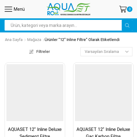
Menü
0
Arama
Ana Sayfa
Mağaza
Ürünler “12" Inline Filtre” Olarak Etiketlendi
Filtreler
AQUASET 12″ Inline Deluxe
AQUASET 12″ Inline Deluxe
Sediment Filtre
Gac Karbon Filtre