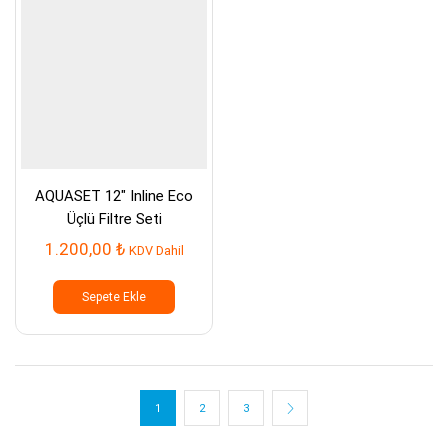
AQUASET 12″ Inline Eco
Üçlü Filtre Seti
1.200,00
₺
KDV Dahil
Sepete Ekle
1
2
3