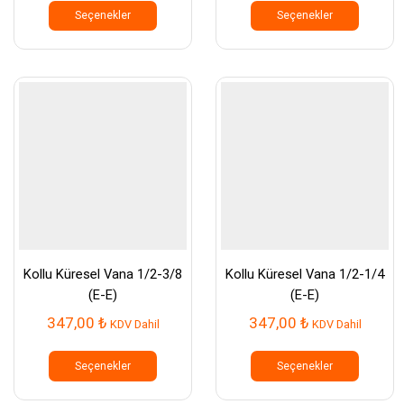
ürünün
ürünün
Seçenekler
Seçenekler
birden
birden
fazla
fazla
varyasyonu
varyasy
var.
var.
Seçenekler
Seçenek
ürün
ürün
sayfasından
sayfası
seçilebilir
seçilebil
Kollu Küresel Vana 1/2-3/8
Kollu Küresel Vana 1/2-1/4
(E-E)
(E-E)
347,00
₺
347,00
₺
KDV Dahil
KDV Dahil
Bu
Bu
ürünün
ürünün
Seçenekler
Seçenekler
birden
birden
fazla
fazla