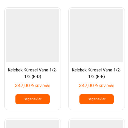
varyasyonu
varyasy
var.
var.
Seçenekler
Seçenek
ürün
ürün
sayfasından
sayfası
seçilebilir
seçilebil
Kelebek Küresel Vana 1/2-
Kelebek Küresel Vana 1/2-
1/2 (E-D)
1/2 (E-E)
347,00
₺
347,00
₺
KDV Dahil
KDV Dahil
Bu
Bu
ürünün
ürünün
Seçenekler
Seçenekler
birden
birden
fazla
fazla
varyasyonu
varyasy
var.
var.
Seçenekler
Seçenek