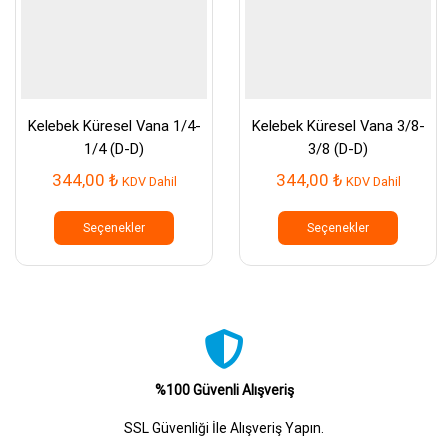
Kelebek Küresel Vana 1/4-
Kelebek Küresel Vana 3/8-
1/4 (D-D)
3/8 (D-D)
344,00
₺
344,00
₺
KDV Dahil
KDV Dahil
Bu
Bu
ürünün
ürünün
Seçenekler
Seçenekler
birden
birden
fazla
fazla
varyasyonu
varyasy
var.
var.
Seçenekler
Seçenek
ürün
ürün
sayfasından
sayfası
seçilebilir
seçilebil
%100 Güvenli Alışveriş
SSL Güvenliği İle Alışveriş Yapın.