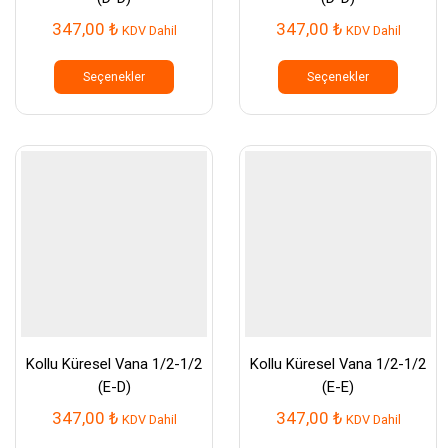
347,00
₺
347,00
₺
KDV Dahil
KDV Dahil
Bu
Bu
ürünün
ürünün
Seçenekler
Seçenekler
birden
birden
fazla
fazla
varyasyonu
varyasy
var.
var.
Seçenekler
Seçenek
ürün
ürün
sayfasından
sayfası
seçilebilir
seçilebil
Kollu Küresel Vana 1/2-1/2
Kollu Küresel Vana 1/2-1/2
(E-D)
(E-E)
347,00
₺
347,00
₺
KDV Dahil
KDV Dahil
Bu
Bu