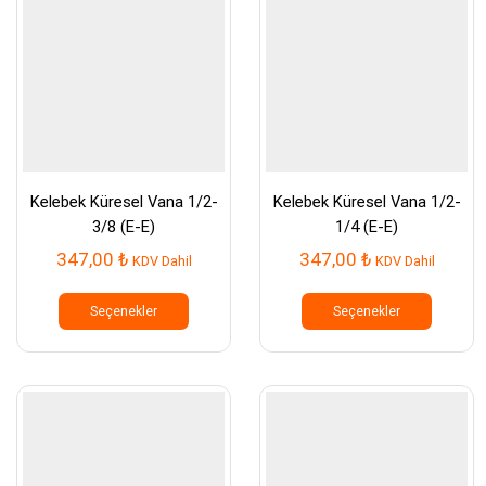
ürün
ürün
sayfasından
sayfası
seçilebilir
seçilebil
Kelebek Küresel Vana 1/2-
Kelebek Küresel Vana 1/2-
3/8 (E-E)
1/4 (E-E)
347,00
₺
347,00
₺
KDV Dahil
KDV Dahil
Bu
Bu
ürünün
ürünün
Seçenekler
Seçenekler
birden
birden
fazla
fazla
varyasyonu
varyasy
var.
var.
Seçenekler
Seçenek
ürün
ürün
sayfasından
sayfası
seçilebilir
seçilebil