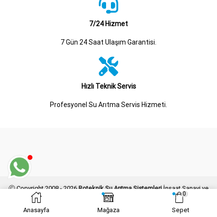
7/24 Hizmet
7 Gün 24 Saat Ulaşım Garantisi.
Hızlı Teknik Servis
Profesyonel Su Arıtma Servis Hizmeti.
Ⓒ Copyright 2008 - 2026
Roteknik Su Arıtma Sistemleri
İnşaat Sanayi ve
0
Ticaret Limited Şirketi Her Hakkı Saklıdır.
Kogo Grafik
Tarafından Tasarlanmış ve Geliştirilmiştir.
Anasayfa
Mağaza
Sepet