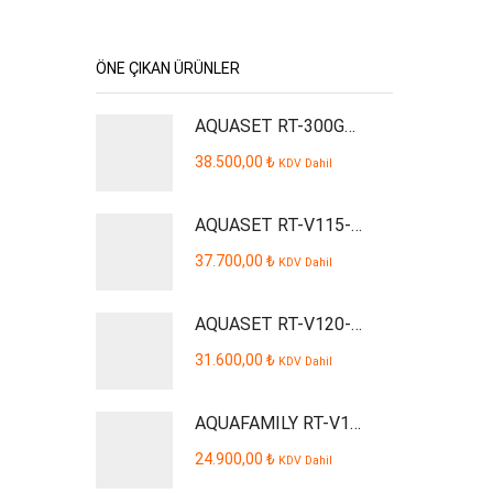
fiyat
fiyat
ÖNE ÇIKAN ÜRÜNLER
AQUASET RT-300GPD Plus İşyeri Tipi Su Arıtma Cihazı
38.500,00
₺
KDV Dahil
AQUASET RT-V115-P Smart Dijital Kabinli Pompalı Su Arıtma Cihazı
37.700,00
₺
KDV Dahil
AQUASET RT-V120-P AQUSTA Smart Dijital Kabinli Pompalı Su Arıtma Cihazı
31.600,00
₺
KDV Dahil
AQUAFAMILY RT-V109-P Smart Dijital Kabinli Pompalı Su Arıtma Cihazı
24.900,00
₺
KDV Dahil