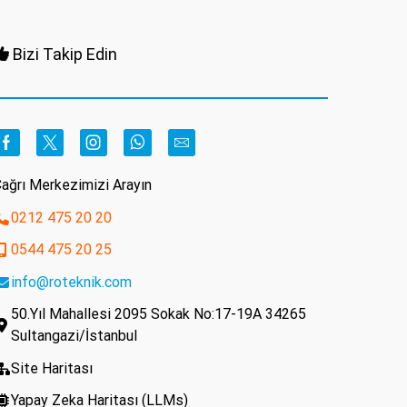
Bizi Takip Edin
Facebook
Twitter
Instagram
Whatsapp
Email
ağrı Merkezimizi Arayın
0212 475 20 20
0544 475 20 25
info@roteknik.com
50.Yıl Mahallesi 2095 Sokak No:17-19A 34265
Sultangazi/İstanbul
Site Haritası
Yapay Zeka Haritası (LLMs)