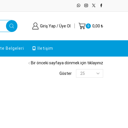
Giriş Yap / Üye Ol
0,00
₺
0
ite Belgeleri
İletişim
Bir önceki sayfaya dönmek için tıklayınız
Sayfa
Göster
başına
ürünler