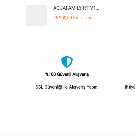
AQUAFAMILY RT-V110-P Smart Dijital Kabinli Pompalı Su Arıtma Cihazı
26.900,00
₺
KDV Dahil
%100 Güvenli Alışveriş
SSL Güvenliği İle Alışveriş Yapın.
İhtiy