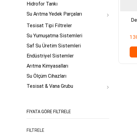
Hidrofor Tankı
Su Arıtma Yedek Parçaları
De
Tesisat Tipi Filtreler
Su Yumuşatma Sistemleri
13
Saf Su Üretim Sistemleri
Endüstriyel Sistemler
Arıtma Kimyasalları
Su Ölçüm Cihazları
Tesisat & Vana Grubu
FIYATA GÖRE FILTRELE
En
En
FILTRELE
düşük
yüksek