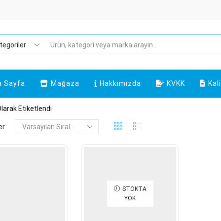
Arama
a Sayfa
Mağaza
Hakkımızda
KVKK
Kal
larak Etiketlendi
er
STOKTA
YOK