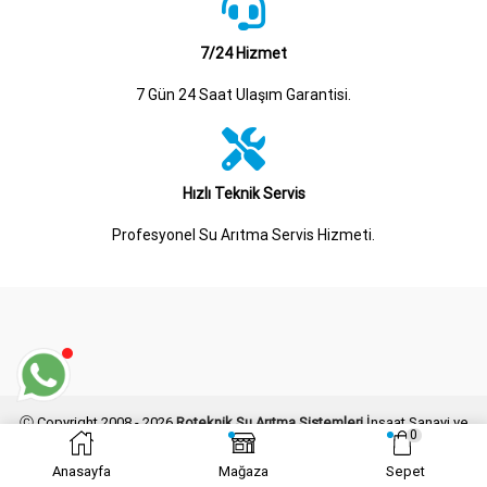
7/24 Hizmet
7 Gün 24 Saat Ulaşım Garantisi.
Hızlı Teknik Servis
Profesyonel Su Arıtma Servis Hizmeti.
Ⓒ Copyright 2008 - 2026
Roteknik Su Arıtma Sistemleri
İnşaat Sanayi ve
0
Ticaret Limited Şirketi Her Hakkı Saklıdır.
Kogo Grafik
Tarafından Tasarlanmış ve Geliştirilmiştir.
Anasayfa
Mağaza
Sepet