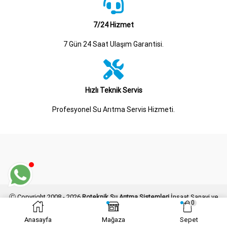
7/24 Hizmet
7 Gün 24 Saat Ulaşım Garantisi.
Hızlı Teknik Servis
Profesyonel Su Arıtma Servis Hizmeti.
Ⓒ Copyright 2008 - 2026
Roteknik Su Arıtma Sistemleri
İnşaat Sanayi ve
0
Ticaret Limited Şirketi Her Hakkı Saklıdır.
Kogo Grafik
Tarafından Tasarlanmış ve Geliştirilmiştir.
Anasayfa
Mağaza
Sepet