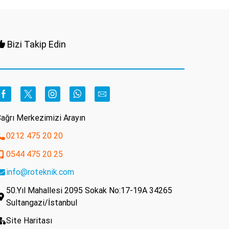
Bizi Takip Edin
Facebook
Twitter
Instagram
Whatsapp
Email
ağrı Merkezimizi Arayın
0212 475 20 20
0544 475 20 25
info@roteknik.com
50.Yıl Mahallesi 2095 Sokak No:17-19A 34265
Sultangazi/İstanbul
Site Haritası