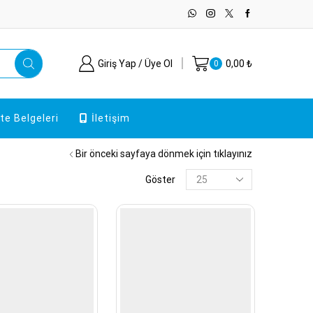
Giriş Yap / Üye Ol
0,00
₺
0
ite Belgeleri
İletişim
Bir önceki sayfaya dönmek için tıklayınız
Sayfa
Göster
başına
ürünler