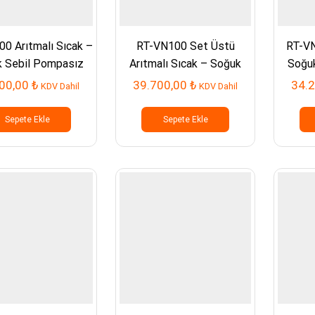
0 Arıtmalı Sıcak –
RT-VN100 Set Üstü
RT-VN
 Sebil Pompasız
Arıtmalı Sıcak – Soğuk
Soğu
Sebil Pompasız
00,00
₺
39.700,00
₺
34.
KDV Dahil
KDV Dahil
Sepete Ekle
Sepete Ekle