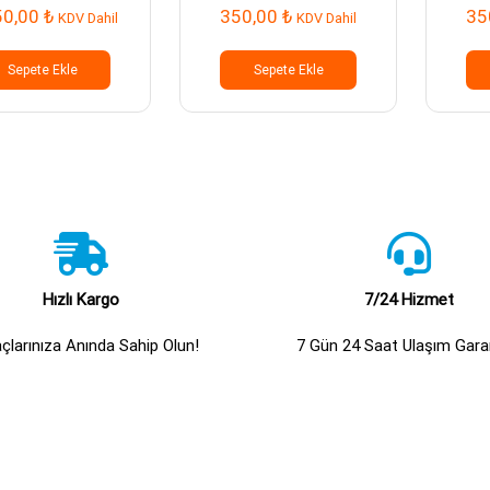
50,00
₺
350,00
₺
35
KDV Dahil
KDV Dahil
Sepete Ekle
Sepete Ekle
Hızlı Kargo
7/24 Hizmet
açlarınıza Anında Sahip Olun!
7 Gün 24 Saat Ulaşım Garan