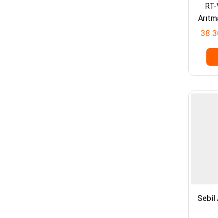
RT-
fiyat
fiyat
Arıtm
Se
38.3
Sebil