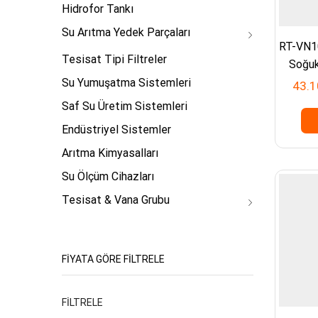
Hidrofor Tankı
Su Arıtma Yedek Parçaları
RT-VN10
Tesisat Tipi Filtreler
Soğuk
Su Yumuşatma Sistemleri
43.1
Saf Su Üretim Sistemleri
Endüstriyel Sistemler
Arıtma Kimyasalları
Su Ölçüm Cihazları
Tesisat & Vana Grubu
FIYATA GÖRE FILTRELE
En
En
FILTRELE
düşük
yüksek