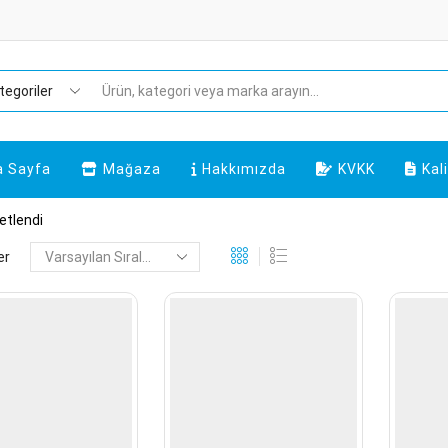
Arama
a Sayfa
Mağaza
Hakkımızda
KVKK
Kal
ketlendi
er