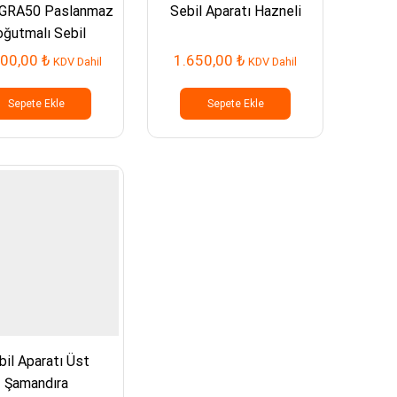
GRA50 Paslanmaz
Sebil Aparatı Hazneli
ğutmalı Sebil
Pompasız
500,00
₺
1.650,00
₺
KDV Dahil
KDV Dahil
Sepete Ekle
Sepete Ekle
bil Aparatı Üst
Şamandıra