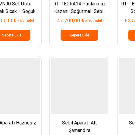
VN90 Set Üstü
RT-TEGRA14 Paslanmaz
RT-TE
alı Sıcak – Soğuk
Kazanlı Soğutmalı Sebil
So
bil Pompasız
00,00
₺
47.700,00
₺
63.
KDV Dahil
KDV Dahil
Sepete Ekle
Sepete Ekle
 Aparatı Haznesiz
Sebil Aparatı Alt
Se
Şamandıra