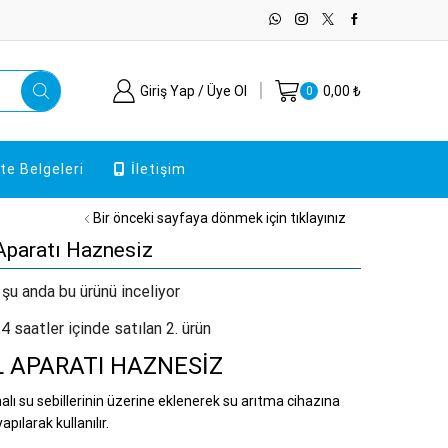
Giriş Yap / Üye Ol
0,00
₺
0
ite Belgeleri
İletişim
Bir önceki sayfaya dönmek için tıklayınız
Aparatı Haznesiz
 şu anda bu ürünü inceliyor
4 saatler içinde satılan 2. ürün
L APARATI HAZNESİZ
ı su sebillerinin üzerine eklenerek su arıtma cihazına
apılarak kullanılır.