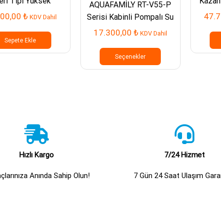
eri Tipi Yüksek
Kazanl
AQUAFAMİLY RT-V55-P
siteli Su Arıtma
300,00
₺
47.
Serisi Kabinli Pompalı Su
KDV Dahil
Cihazı
Arıtma Cihazı
17.300,00
₺
KDV Dahil
Sepete Ekle
Bu
ürünün
Seçenekler
birden
fazla
varyasyonu
var.
Seçenekler
ürün
sayfasından
seçilebilir
Hızlı Kargo
7/24 Hizmet
açlarınıza Anında Sahip Olun!
7 Gün 24 Saat Ulaşım Garan