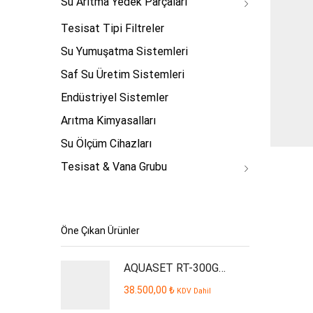
Su Arıtma Yedek Parçaları
Tesisat Tipi Filtreler
Su Yumuşatma Sistemleri
Saf Su Üretim Sistemleri
Endüstriyel Sistemler
Arıtma Kimyasalları
Su Ölçüm Cihazları
Tesisat & Vana Grubu
Öne Çıkan Ürünler
AQUASET RT-300GPD Plus İşyeri Tipi Su Arıtma Cihazı
38.500,00
₺
KDV Dahil