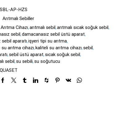
-SBL-AP-HZS
:
Arıtmalı Sebiller
Arıtma Cihazı
,
arıtmalı sebil
,
arıtmalı sıcak soğuk sebil
,
asız sebil
,
damacanasız sebil üstü aparat
,
 sebil aparatı
,
işyeri tipi su arıtma
,
pi su arıtma cihazı
,
kaliteli su arıtma cihazı
,
sebil
,
ratı
,
sebil üstü aparat
,
sıcak soğuk sebil
,
lı sebil
,
su sebili
,
su soğutucu
QUASET