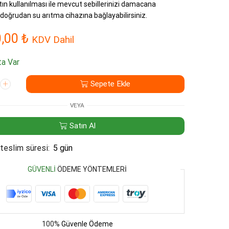
ın kullanılması ile mevcut sebillerinizi damacana
oğrudan su arıtma cihazına bağlayabilirsiniz.
0,00
₺
KDV Dahil
a Var
Sepete Ekle
VEYA
Satın Al
teslim süresi:
5 gün
GÜVENLI
ÖDEME YÖNTEMLERI
100%
Güvenle Ödeme