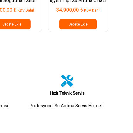
ı Soğutmalı Sebil
İşyeri Tipi Su Arıtma Cihazı
Tezga
700,00
₺
34.900,00
₺
15.
KDV Dahil
KDV Dahil
Sepete Ekle
Sepete Ekle
Hızlı Teknik Servis
tisi.
Profesyonel Su Arıtma Servis Hizmeti.