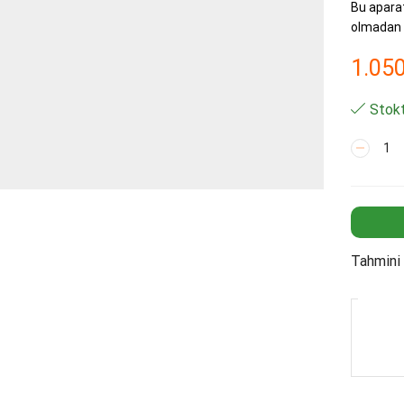
Bu aparat
olmadan d
1.05
Stokt
Sebil
Aparatı
Haznesiz
adet
Tahmini 