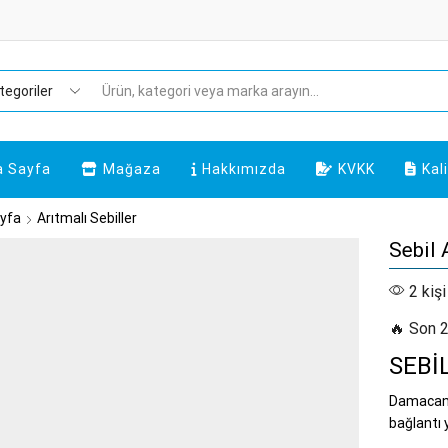
Arama
a Sayfa
Mağaza
Hakkımızda
KVKK
Kal
yfa
Arıtmalı Sebiller
Sebil 
2 kişi
🔥 Son 2
SEBİ
Damacanal
bağlantı y