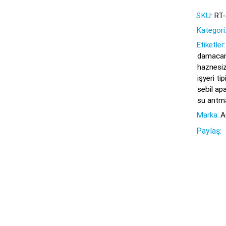
SKU:
RT
Kategori
Etiketler:
damacan
haznesiz
işyeri ti
sebil apa
su arıtma
Marka:
A
Paylaş: