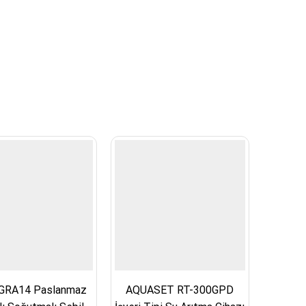
GRA14 Paslanmaz
AQUASET RT-300GPD
AQUAS