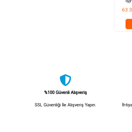
İşy
Kapa
63.
%100 Güvenli Alışveriş
SSL Güvenliği İle Alışveriş Yapın.
İhtiy