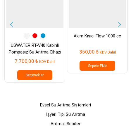
Akım Kısıcı Flow 1000 cc
USWATER RT-V40 Kabinli
350,00
₺
Pompasız Su Arıtma Cihazı
KDV Dahil
7.700,00
₺
KDV Dahil
Sepete Ekle
Bu
ürünün
Seçenekler
birden
fazla
varyasyonu
var.
Seçenekler
Evsel Su Arıtma Sistemleri
ürün
sayfasından
İşyeri Tipi Su Arıtma
seçilebilir
Arıtmalı Sebiller