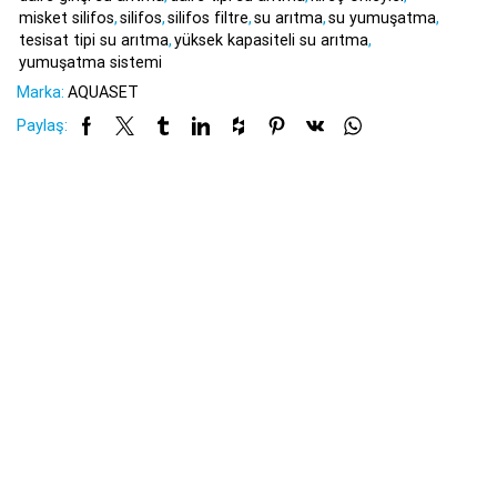
misket silifos
,
silifos
,
silifos filtre
,
su arıtma
,
su yumuşatma
,
tesisat tipi su arıtma
,
yüksek kapasiteli su arıtma
,
yumuşatma sistemi
Marka:
AQUASET
Paylaş: