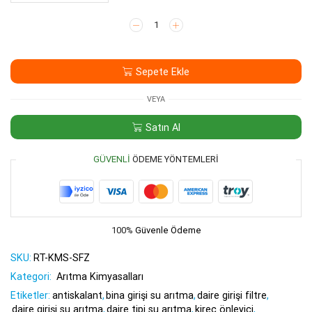
Kireç
Önleyici
Silifos
adet
Sepete Ekle
VEYA
Satın Al
GÜVENLI
ÖDEME YÖNTEMLERI
100%
Güvenle Ödeme
SKU:
RT-KMS-SFZ
Kategori:
Arıtma Kimyasalları
Etiketler:
antiskalant
,
bina girişi su arıtma
,
daire girişi filtre
,
daire girişi su arıtma
,
daire tipi su arıtma
,
kireç önleyici
,