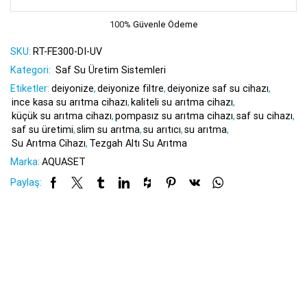
100%
Güvenle Ödeme
SKU:
RT-FE300-DI-UV
Kategori:
Saf Su Üretim Sistemleri
Etiketler:
deiyonize
,
deiyonize filtre
,
deiyonize saf su cihazı
,
ince kasa su arıtma cihazı
,
kaliteli su arıtma cihazı
,
küçük su arıtma cihazı
,
pompasız su arıtma cihazı
,
saf su cihazı
,
saf su üretimi
,
slim su arıtma
,
su arıtıcı
,
su arıtma
,
Su Arıtma Cihazı
,
Tezgah Altı Su Arıtma
Marka:
AQUASET
Paylaş: