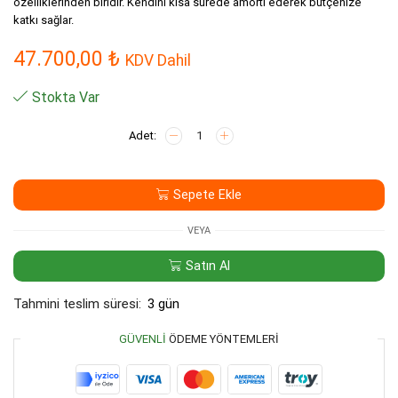
özelliklerinden biridir. Kendini kısa sürede amorti ederek bütçenize
katkı sağlar.
47.700,00
₺
KDV Dahil
Stokta Var
AQUASET
RT-
FE300-
DI-
Sepete Ekle
UV
Deiyonize
Saf
VEYA
Su
Cihazı
Satın Al
adet
Tahmini teslim süresi:
3 gün
GÜVENLI
ÖDEME YÖNTEMLERI