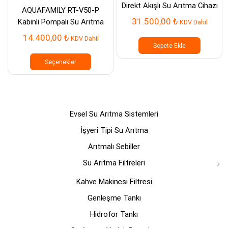
Direkt Akışlı Su Arıtma Cihazı
AQUAFAMILY RT-V50-P
31.500,00
₺
Kabinli Pompalı Su Arıtma
KDV Dahil
Cihazı
14.400,00
₺
KDV Dahil
Sepete Ekle
Bu
ürünün
Seçenekler
birden
fazla
varyasyonu
var.
Seçenekler
Evsel Su Arıtma Sistemleri
ürün
sayfasından
İşyeri Tipi Su Arıtma
seçilebilir
Arıtmalı Sebiller
Su Arıtma Filtreleri
Kahve Makinesi Filtresi
Genleşme Tankı
Hidrofor Tankı