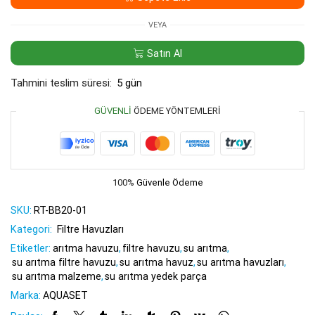
Mat
adet
VEYA
Satın Al
Tahmini teslim süresi:
5 gün
GÜVENLI
ÖDEME YÖNTEMLERI
100%
Güvenle Ödeme
SKU:
RT-BB20-01
Kategori:
Filtre Havuzları
Etiketler:
arıtma havuzu
,
filtre havuzu
,
su arıtma
,
su arıtma filtre havuzu
,
su arıtma havuz
,
su arıtma havuzları
,
su arıtma malzeme
,
su arıtma yedek parça
Marka:
AQUASET