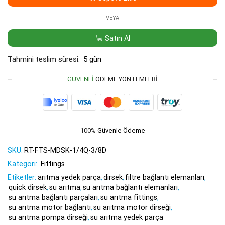
Dişli
adet
VEYA
Satın Al
Tahmini teslim süresi:
5 gün
GÜVENLI
ÖDEME YÖNTEMLERI
100%
Güvenle Ödeme
SKU:
RT-FTS-MDSK-1/4Q-3/8D
Kategori:
Fittings
Etiketler:
arıtma yedek parça
,
dirsek
,
filtre bağlantı elemanları
,
quick dirsek
,
su arıtma
,
su arıtma bağlantı elemanları
,
su arıtma bağlantı parçaları
,
su arıtma fittings
,
su arıtma motor bağlantı
,
su arıtma motor dirseği
,
su arıtma pompa dirseği
,
su arıtma yedek parça