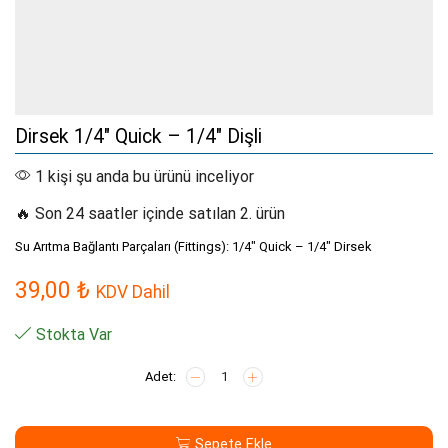
Dirsek 1/4″ Quick – 1/4″ Dişli
1 kişi şu anda bu ürünü inceliyor
🔥 Son 24 saatler içinde satılan 2. ürün
Su Arıtma Bağlantı Parçaları (Fittings): 1/4″ Quick – 1/4″ Dirsek
39,00
₺
KDV Dahil
Stokta Var
Dirsek
1/4"
Quick
-
Sepete Ekle
1/4"