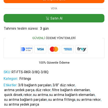
3/8"
Quick
VEYA
adet
Satın Al
Tahmini teslim süresi:
3 gün
GÜVENLI
ÖDEME YÖNTEMLERI
100%
Güvenle Ödeme
SKU:
RT-FTS-RKR-3/8Q-3/8Q
Kategori:
Fittings
Etiketler:
3/8 bağlantı parçaları
,
3/8" düz rekor
,
arıtma yedek parça
,
düz rekor
,
filtre bağlantı elemanları
,
quick dirsek
,
rekor
,
su arıtma
,
su arıtma bağlantı elemanları
,
su arıtma bağlantı parçaları
,
su arıtma fittings
,
su arıtma rekor
,
su arıtma yedek parça