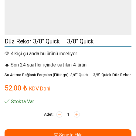
Düz Rekor 3/8″ Quick – 3/8″ Quick
4 kişi şu anda bu ürünü inceliyor
🔥 Son 24 saatler içinde satılan 4. ürün
Su Arıtma Bağlantı Parçaları (Fittings): 3/8″ Quick – 3/8″ Quick Düz Rekor
52,00
₺
KDV Dahil
Stokta Var
Düz
Rekor
3/8"
Quick
Sepete Ekle
-