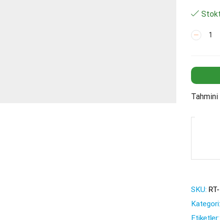
Stokt
Motor
Dirseği
1/4"
Quick
-
3/8"
Dişli
Tahmini 
adet
SKU:
RT
Kategori
Etiketler: