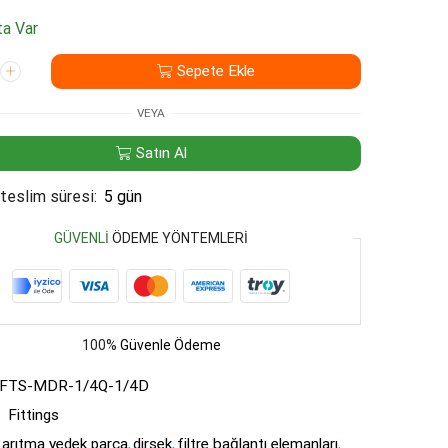
a Var
Sepete Ekle
VEYA
Satın Al
teslim süresi:
5 gün
GÜVENLI
ÖDEME YÖNTEMLERI
100%
Güvenle Ödeme
-FTS-MDR-1/4Q-1/4D
:
Fittings
arıtma yedek parça
,
dirsek
,
filtre bağlantı elemanları
,