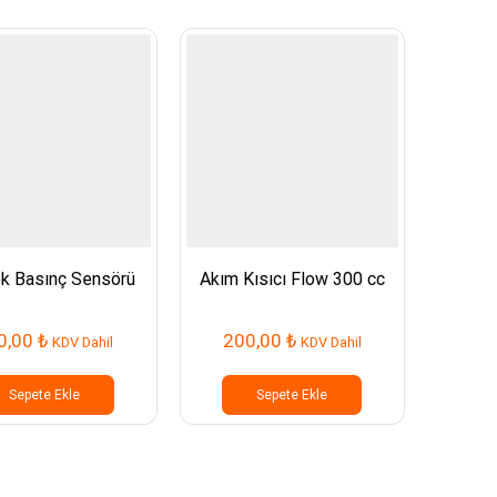
k Basınç Sensörü
Akım Kısıcı Flow 300 cc
Düz R
0,00
₺
200,00
₺
5
KDV Dahil
KDV Dahil
Sepete Ekle
Sepete Ekle