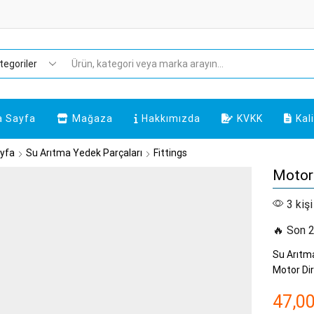
Arama
a Sayfa
Mağaza
Hakkımızda
KVKK
Kal
yfa
Su Arıtma Yedek Parçaları
Fittings
Motor 
3 kişi
🔥 Son 2
Su Arıtma
Motor Dir
47,0