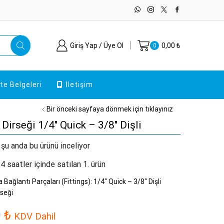
Giriş Yap / Üye Ol
0,00
₺
0
ite Belgeleri
İletişim
Bir önceki sayfaya dönmek için tıklayınız
Dirseği 1/4″ Quick – 3/8″ Dişli
 şu anda bu ürünü inceliyor
4 saatler içinde satılan 1. ürün
 Bağlantı Parçaları (Fittings): 1/4″ Quick – 3/8″ Dişli
seği
0
₺
KDV Dahil