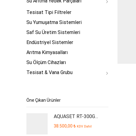
Su Arıtma Yedek Parçaları
Tesisat Tipi Filtreler
Su Yumuşatma Sistemleri
Saf Su Üretim Sistemleri
Endüstriyel Sistemler
Arıtma Kimyasalları
Su Ölçüm Cihazları
Tesisat & Vana Grubu
Öne Çıkan Ürünler
AQUASET RT-300GPD Plus İşyeri Tipi Su Arıtma Cihazı
38.500,00
₺
KDV Dahil