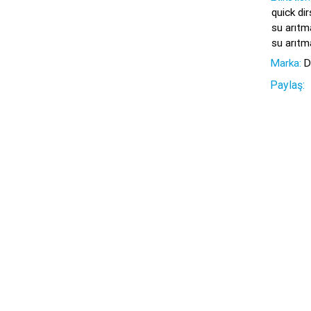
quick di
su arıtm
su arıtm
Marka:
D
Paylaş: