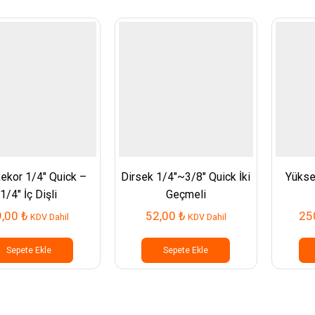
ekor 1/4″ Quick –
Dirsek 1/4″~3/8″ Quick İki
Yükse
1/4″ İç Dişli
Geçmeli
9,00
₺
52,00
₺
25
KDV Dahil
KDV Dahil
Sepete Ekle
Sepete Ekle