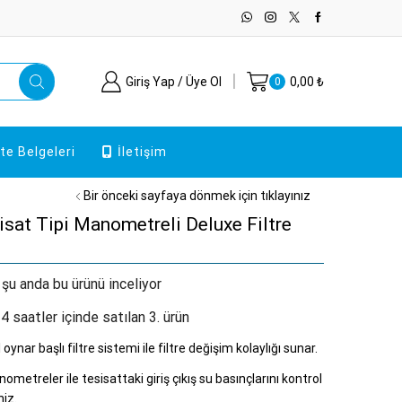
Giriş Yap / Üye Ol
0,00
₺
0
ite Belgeleri
İletişim
Bir önceki sayfaya dönmek için tıklayınız
isat Tipi Manometreli Deluxe Filtre
 şu anda bu ürünü inceliyor
4 saatler içinde satılan 3. ürün
 oynar başlı filtre sistemi ile filtre değişim kolaylığı sunar.
ometreler ile tesisattaki giriş çıkış su basınçlarını kontrol
niz.