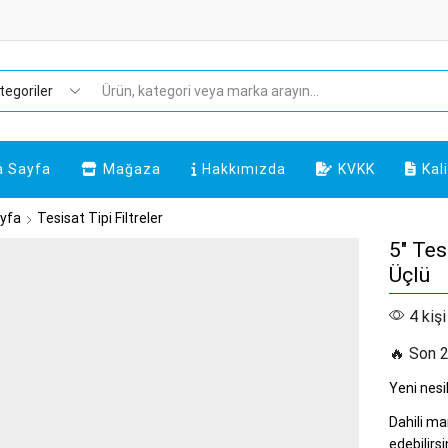
Arama
a Sayfa
Mağaza
Hakkımızda
KVKK
Kal
yfa
Tesisat Tipi Filtreler
5″ Tes
Üçlü
4 kişi
🔥 Son 2
Yeni nesil
Dahili man
edebilirsi