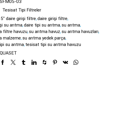
-SFM05-03
:
Tesisat Tipi Filtreler
5" daire girişi filtre
,
daire girişi filtre
,
işi su arıtma
,
daire tipi su arıtma
,
su arıtma
,
a filtre havuzu
,
su arıtma havuz
,
su arıtma havuzları
,
ma malzeme
,
su arıtma yedek parça
,
ipi su arıtma
,
tesisat tipi su arıtma havuzu
QUASET