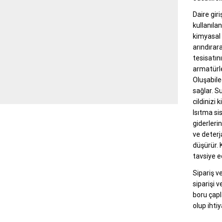
Daire gir
kullanıla
kimyasal 
arındırar
tesisatını
armatürle
Oluşabil
sağlar. Su
cildinizi 
Isıtma si
giderleri
ve deterja
düşürür. 
tavsiye e
Sipariş v
siparişi 
boru çapl
olup ihti