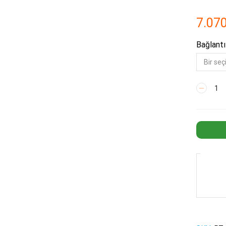
7.07
Bağlantı
5"
Tesisat
Tipi
Manometr
Deluxe
Filtre
Üçlü
adet