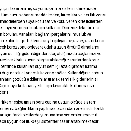
işi için tasarlanmış su yumuşatma sistemi dairenizde
n tüm suyu yabancı maddelerden, kireç klor ve sertlik verici
maddelerden suya kötü tat ve koku veren kirleticilerden
ak suyu yumuşatmak için kullanılır. Dairenizdeki tüm su
n boruları, vanaları, bağlantı parçalarını, musluk ve
ri, kalorifer peteklerini, suyla çalışan beyaz eşyaları korur.
ecek korozyonu önleyerek daha uzun ömürlü olmalarını
yun sertliği giderildiğinden duş aldığınızda saçlarınızı ve
kireçli ve klorlu suyun oluşturabileceği zararlardan korur.
steminde kullanılan suyun sertliği azaldığından ısınma
ni düşürerek ekonomik kazanç sağlar. Kullandığınız sabun
nların çözücü etkilerini artırarak temizlik giderlerinizi
Kuyu suyu kullanan yerler için kesinlikle kullanmanızı
deriz.
erirken tesisatınızın boru çapına uygun ölçüde sistem
vermeniz bağlantıların yapılması açısından önemlidir. Farklı
arı için farklı ölçülerde yumuşatma sistemleri mevcut
yaca uygun dörtlü-beşli sistemler tasarlanabilmektedir.