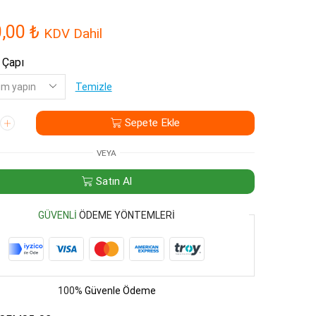
0,00
₺
KDV Dahil
 Çapı
Temizle
Sepete Ekle
VEYA
eli
Satın Al
GÜVENLI
ÖDEME YÖNTEMLERI
100%
Güvenle Ödeme