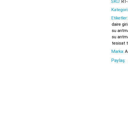
SKU:
RT
Kategori
Etiketler:
daire gir
su arıtm
su arıt
tesisat t
Marka:
A
Paylaş: