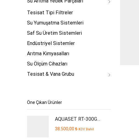
Su Arıtma Yedek Parçaları
Tesisat Tipi Filtreler
Su Yumuşatma Sistemleri
Saf Su Üretim Sistemleri
Endüstriyel Sistemler
Arıtma Kimyasalları
Su Ölçüm Cihazları
Tesisat & Vana Grubu
Öne Çıkan Ürünler
AQUASET RT-300GPD Plus İşyeri Tipi Su Arıtma Cihazı
38.500,00
₺
KDV Dahil