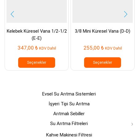
Kelebek Küresel Vana 1/2-1/2
3/8 Mini Küresel Vana (D-D)
(E-E)
347,00
₺
255,00
₺
KDV Dahil
KDV Dahil
Bu
Bu
ürünün
ürünün
Seçenekler
Seçenekler
birden
birden
fazla
fazla
varyasyonu
varyasyo
var.
var.
Seçenekler
Seçenek
Evsel Su Arıtma Sistemleri
ürün
ürün
sayfasından
sayfasın
İşyeri Tipi Su Arıtma
seçilebilir
seçilebili
Arıtmalı Sebiller
Su Arıtma Filtreleri
Kahve Makinesi Filtresi