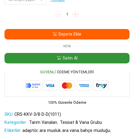
Kollu
Küresel
Vana
3/8-
Sepete Ekle
3/8
(D-
D)
VEYA
adet
Satın Al
GÜVENLI
ÖDEME YÖNTEMLERI
100%
Güvenle Ödeme
SKU:
CRS-KKV-3/8-D-D(1011)
Kategoriler:
Tarım Vanaları
,
Tesisat & Vana Grubu
Etiketler:
adaptör
,
ara musluk
,
ara vana
,
bahçe musluğu
,