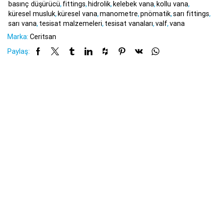
basınç düşürücü
,
fittings
,
hidrolik
,
kelebek vana
,
kollu vana
,
küresel musluk
,
küresel vana
,
manometre
,
pnömatik
,
sarı fittings
,
sarı vana
,
tesisat malzemeleri
,
tesisat vanaları
,
valf
,
vana
Marka:
Ceritsan
Paylaş: