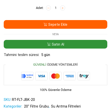
AQUASET
20"
Jumbo
Blok
Sepete Ekle
Karbon
Filtre
adet
VEYA
Satın Al
Tahmini teslim süresi:
5 gün
GÜVENLI
ÖDEME YÖNTEMLERI
100%
Güvenle Ödeme
SKU:
RT-FLT-JBK-20
Kategoriler:
20" Filtre Grubu
,
Su Arıtma Filtreleri