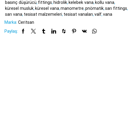
basınç düşürücü
,
fittings
,
hidrolik
,
kelebek vana
,
kollu vana
,
küresel musluk
,
küresel vana
,
manometre
,
pnömatik
,
sarı fittings
,
sarı vana
,
tesisat malzemeleri
,
tesisat vanaları
,
valf
,
vana
Marka:
Ceritsan
Paylaş: