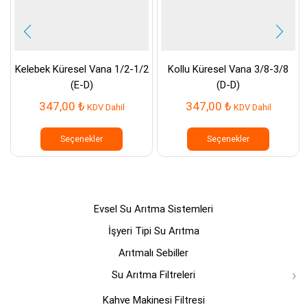
Kelebek Küresel Vana 1/2-1/2
Kollu Küresel Vana 3/8-3/8
(E-D)
(D-D)
347,00
₺
347,00
₺
KDV Dahil
KDV Dahil
Bu
Bu
ürünün
ürünün
Seçenekler
Seçenekler
birden
birden
fazla
fazla
varyasyonu
varyasyo
var.
var.
Seçenekler
Seçenek
Evsel Su Arıtma Sistemleri
ürün
ürün
sayfasından
sayfasın
İşyeri Tipi Su Arıtma
seçilebilir
seçilebili
Arıtmalı Sebiller
Su Arıtma Filtreleri
Kahve Makinesi Filtresi