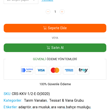
Kollu
Küresel
Vana
1/2-
Sepete Ekle
1/2
(E-
D)
VEYA
adet
Satın Al
GÜVENLI
ÖDEME YÖNTEMLERI
100%
Güvenle Ödeme
SKU:
CRS-KKV-1/2-E-D(0020)
Kategoriler:
Tarım Vanaları
,
Tesisat & Vana Grubu
Etiketler:
adaptör
,
ara musluk
,
ara vana
,
bahçe musluğu
,