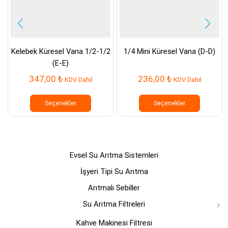
Kelebek Küresel Vana 1/2-1/2
1/4 Mini Küresel Vana (D-D)
(E-E)
347,00
₺
236,00
₺
KDV Dahil
KDV Dahil
Bu
Bu
ürünün
ürünün
Seçenekler
Seçenekler
birden
birden
fazla
fazla
varyasyonu
varyasyo
var.
var.
Seçenekler
Seçenek
Evsel Su Arıtma Sistemleri
ürün
ürün
sayfasından
sayfasın
İşyeri Tipi Su Arıtma
seçilebilir
seçilebili
Arıtmalı Sebiller
Su Arıtma Filtreleri
Kahve Makinesi Filtresi