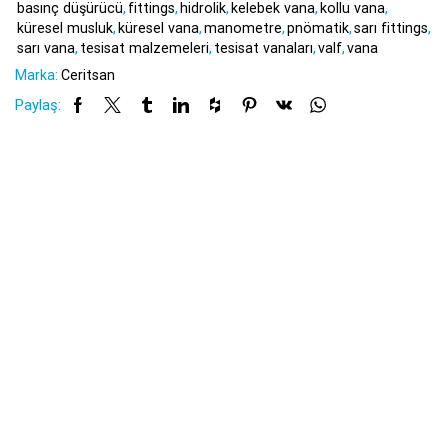
basınç düşürücü
,
fittings
,
hidrolik
,
kelebek vana
,
kollu vana
,
küresel musluk
,
küresel vana
,
manometre
,
pnömatik
,
sarı fittings
,
sarı vana
,
tesisat malzemeleri
,
tesisat vanaları
,
valf
,
vana
Marka:
Ceritsan
Paylaş: