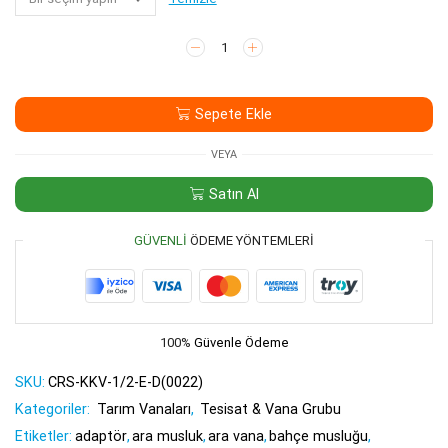
Kollu
Küresel
Vana
1/2-
Sepete Ekle
1/2
(E-
E)
VEYA
adet
Satın Al
GÜVENLI
ÖDEME YÖNTEMLERI
100%
Güvenle Ödeme
SKU:
CRS-KKV-1/2-E-D(0022)
Kategoriler:
Tarım Vanaları
,
Tesisat & Vana Grubu
Etiketler:
adaptör
,
ara musluk
,
ara vana
,
bahçe musluğu
,